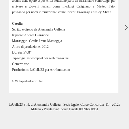
alcune delle opere esposte. La selezione parte da Marinetti e John Cage, per
arrivare a giovani italiani come Pierluigi Calignano e Matteo Fato,
passando per nomi internazionali come Rirkrit Tiravanija e Sisley Xhafa.
Credits
Scritto e diretto da Alessandra Galletta
Riprese: Andrea Giannone
Montaggio: Cecilia Irene Massaggia
Anno di produzione: 2012
Durata: 5':08”
Tipologia: videoreport per web magazine
Genere: arte
Produzione: LaGalla23 per Artribune.com
> Wikipedia/FuoriUso
LaGalla23 S.r.l. di Alessandra Galletta - Sede legale: Corso Concordia, 11 - 20129
Milano - Partita Iva/Codice Fiscale 09096600961